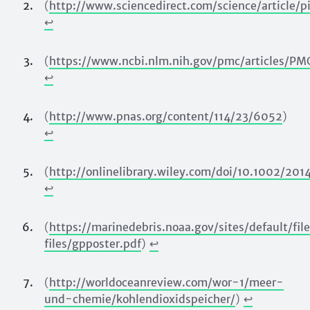
(
http://www.sciencedirect.com/science/article/
↩︎
(
https://www.ncbi.nlm.nih.gov/pmc/articles/P
↩︎
(
http://www.pnas.org/content/114/23/6052
)
↩︎
(
http://onlinelibrary.wiley.com/doi/10.1002/20
↩︎
(
https://marinedebris.noaa.gov/sites/default/fil
files/gpposter.pdf
)
↩︎
(
http://worldoceanreview.com/wor-1/meer-
und-chemie/kohlendioxidspeicher/
)
↩︎