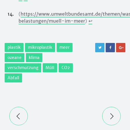
(
https://www.umweltbundesamt.de/themen/was
belastungen/muell-im-meer
)
↩︎
plastik
mikroplastik
meer
ozeane
klima
verschmutzung
Müll
CO2
Abfall