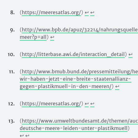
(
https://meeresatlas.org/
)
↩︎
↩︎
(
http://www.bpb.de/apuz/32214/nahrungsquell
meer?p=all
)
↩︎
(
http://litterbase.awi.de/interaction_detail
)
↩︎
(
http://www.bmub.bund.de/pressemitteilung/he
wir-haben-jetzt-eine-breite-staatenallianz-
gegen-plastikmuell-in-den-meeren/
)
↩︎
(
https://meeresatlas.org/
)
↩︎
↩︎
(
https://www.umweltbundesamt.de/themen/au
deutsche-meere-leiden-unter-plastikmuell
)
↩︎
↩︎