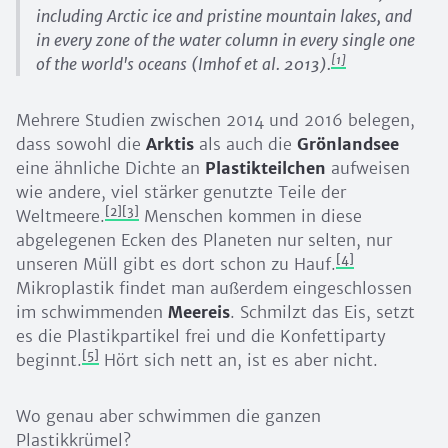
including Arctic ice and pristine mountain lakes, and
in every zone of the water column in every single one
[1]
of the world's oceans (Imhof et al. 2013).
Mehrere Studien zwischen 2014 und 2016 belegen,
dass sowohl die
Arktis
als auch die
Grönlandsee
eine ähnliche Dichte an
Plastikteilchen
aufweisen
wie andere, viel stärker genutzte Teile der
[2]
[3]
Weltmeere.
Menschen kommen in diese
abgelegenen Ecken des Planeten nur selten, nur
[4]
unseren Müll gibt es dort schon zu Hauf.
Mikroplastik findet man außerdem eingeschlossen
im schwimmenden
Meereis
. Schmilzt das Eis, setzt
es die Plastikpartikel frei und die Konfettiparty
[5]
beginnt.
Hört sich nett an, ist es aber nicht.
Wo genau aber schwimmen die ganzen
Plastikkrümel?